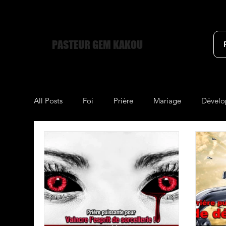
PASTEUR GEM KAKOU
All Posts
Foi
Prière
Mariage
Dévelo
21 Clés du Miracle