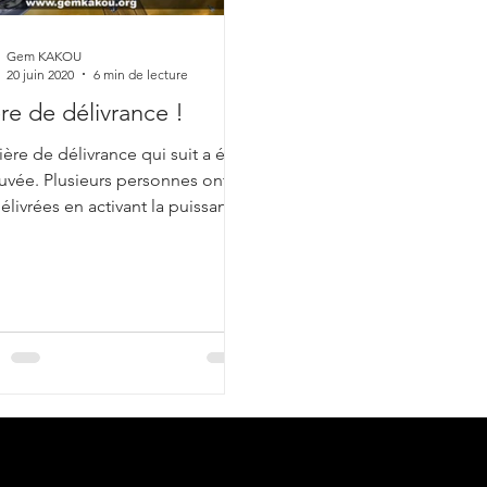
Gem KAKOU
20 juin 2020
6 min de lecture
ère de délivrance !
ière de délivrance qui suit a été
uvée. Plusieurs personnes ont
élivrées en activant la puissance
 Parole du Seigneur...