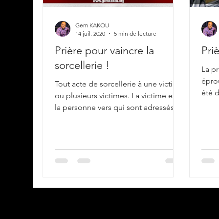
Gem KAKOU
14 juil. 2020
5 min de lecture
Prière pour vaincre la
Pri
sorcellerie !
La pr
épro
Tout acte de sorcellerie à une victime
été d
ou plusieurs victimes. La victime est
de la
la personne vers qui sont adressés
les malédictions, les sort