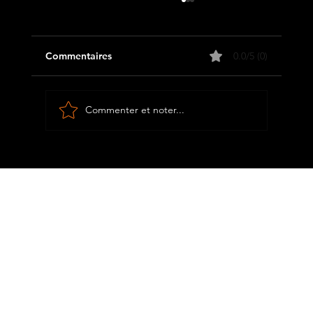
Commentaires
0.0/5 (0)
Commenter et noter...
8 points de prière pour activer la
puissance libératrice du pardon dans ta
vie !