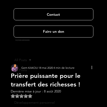
Contact
Faire un don
PASTEUR GEM KAKOU
All Posts
Gem KAKOU
18 mai 2020
4 min de lecture
All Posts
Prière puissante pour le
Foi
transfert des richesses !
Prière
Dernière mise à jour :
8 août 2020
Mariage
Noté NaN étoiles sur 5.
Développement personnel