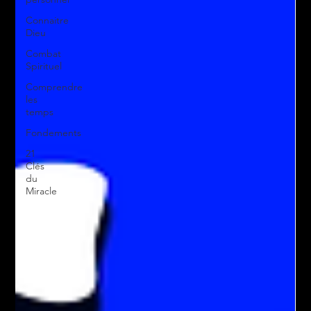
Connaitre
Dieu
Combat
Spirituel
Comprendre
les
temps
Fondements
21
Clés
du
Miracle