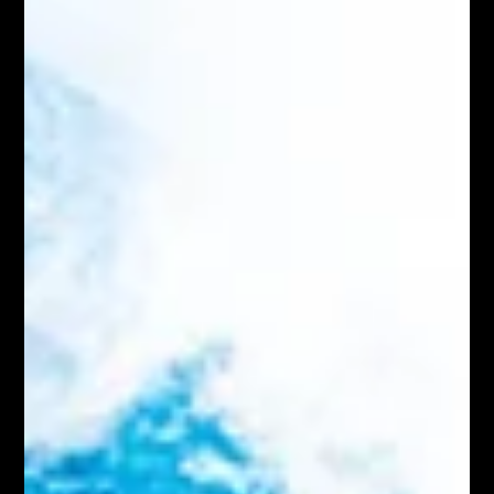
Prière pour provoquer le surnaturel !
> Éternel parle maintenant… C’est Toi qui m’a créé(e), c’est Toi
qui m’a formé(e) Je refuse de laisser quiconque ou quoi que ce
soit m’é..