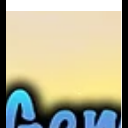
Gem KAKOU
21 déc. 2020
3 min de lecture
Prière puissante pour briser la fatalité !
La fatalité est un malheur annoncé qui semble être inévitable.
C’est une malédiction qui peut conduire à la mort, une
succession...