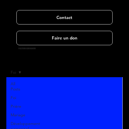
Contact
Faire un don
PASTEUR GEM KAKOU
Foi
All
Posts
Foi
Prière
Mariage
Développement
personnel