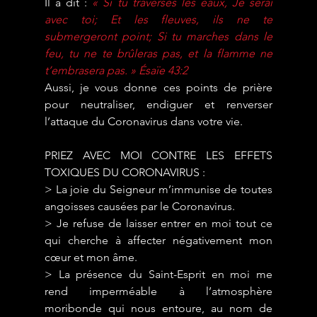
Il a dit : 
« Si tu traverses les eaux, Je serai 
avec toi; Et les fleuves, ils ne te 
submergeront point; Si tu marches dans le 
feu, tu ne te brûleras pas, et la flamme ne 
t’embrasera pas. » Ésaïe 43:2
Aussi, je vous donne ces points de prière 
pour neutraliser, endiguer et renverser 
l’attaque du Coronavirus dans votre vie.
PRIEZ AVEC MOI CONTRE LES EFFETS 
TOXIQUES DU CORONAVIRUS :
> La joie du Seigneur m’immunise de toutes 
angoisses causées par le Coronavirus.
> Je refuse de laisser entrer en moi tout ce 
qui cherche à affecter négativement mon 
cœur et mon âme.
> La présence du Saint-Esprit en moi me 
rend imperméable à l’atmosphère 
moribonde qui nous entoure, au nom de 