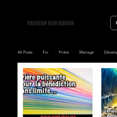
PASTEUR GEM KAKOU
All Posts
Foi
Prière
Mariage
Dévelo
21 Clés du Miracle