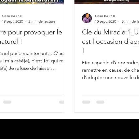
Gem KAKOU
Gem KAKOU
19 sept. 2020
2 min de lecture
10 sept. 2020
5 min de l
ère pour provoquer le
Clé du Miracle 1_U
naturel !
est l'occasion d'a
!
rnel parle maintenant… C’est
ui m’a créé(e), c’est Toi qui m’a
Être capable d’apprendre
(e) Je refuse de laisser
remettre en cause, de cha
onque ou quoi que ce soit m’é..
d’adopter une nouvelle di
fondamental pour réussir 