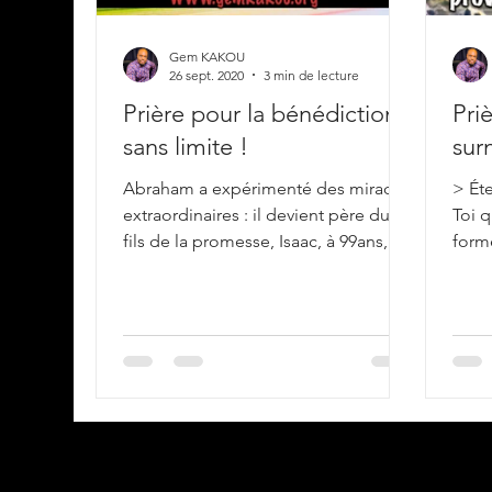
Gem KAKOU
26 sept. 2020
3 min de lecture
Prière pour la bénédiction
Pri
sans limite !
sur
Abraham a expérimenté des miracles
> Éte
extraordinaires : il devient père du
Toi q
fils de la promesse, Isaac, à 99ans, a
formé
vécu jusqu’à 175 ans, vaincu
quic