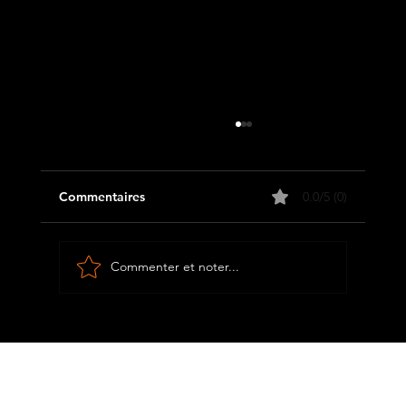
Commentaires
0.0/5 (0)
Commenter et noter...
Le Saint-Esprit, notre associé pour le
succès !